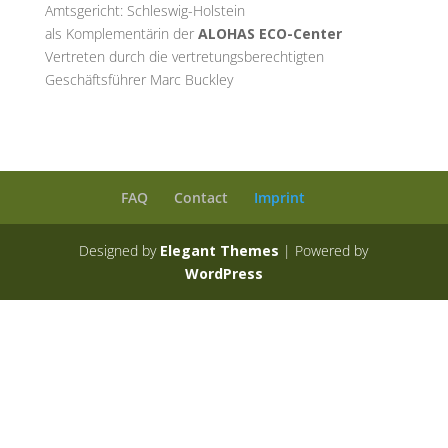
Amtsgericht:
Schleswig-Holstein
als Komplementärin der
ALOHAS ECO-Center
Vertreten durch die vertretungsberechtigten
Geschäftsführer Marc Buckley
FAQ
Contact
Imprint
Designed by
Elegant Themes
| Powered by
WordPress